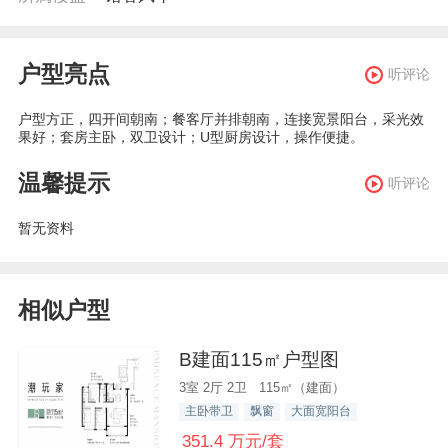
户型亮点
听评论
户型方正，四开间朝南；餐客厅并排朝南，连接宽景阳台，采光效
果好；套房主卧，双卫设计；U型厨房设计，操作便捷。
温馨提示
听评论
暂无资料
相似户型
B建面115㎡户型图
3室 2厅 2卫 115㎡（建面）
主卧带卫
飘窗
大面宽阳台
351.4 万元/套