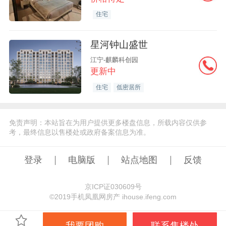
住宅
星河钟山盛世
江宁-麒麟科创园
更新中
住宅
低密居所
免责声明：本站旨在为用户提供更多楼盘信息，所载内容仅供参
考，最终信息以售楼处或政府备案信息为准。
登录
电脑版
站点地图
反馈
京ICP证030609号
©️2019手机凤凰网房产 ihouse.ifeng.com
我要团购
联系售楼处