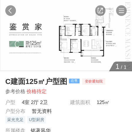
1
/
1
C建面125㎡户型图
在售
变价通知我
参考价格
价格待定
户型
4室 2厅 2卫
建筑面积
125㎡
户型分布
暂无资料
采光充足
U型厨房
所属楼盘
铭著风华