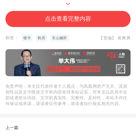
尤其在政务核心板块，超170㎡ 的大户型
点击查看完整内容
供应长期稀缺。中建东山樾府深研高净值
人群的生活向往，以建面约175㎡四代大
标签：
【责编】 蒋爽爽
楼市
购房
东山樾府
平层，凭借“板块内同面积段无竞品的”绝
对话语权，一举填补市场空白。
建面约175㎡户型图
免责声明：本文仅代表作者个人观点，与凤凰网房产无关。其原
这不是一套简单的四房，而是一场关于空
创性以及文中陈述文字和内容未经本站证实，对本文以及其中全
部或者部分内容、文字的真实性、完整性、及时性，本站不作任
间尺度与居住尊荣的深度革命。从规划之
何保证或承诺，请读者仅作参考，请读者自行核实相关内容。
初，它便以楼王坐席的标准进行打磨，将
多项行业罕见的硬核指标集于一身——
上一篇: