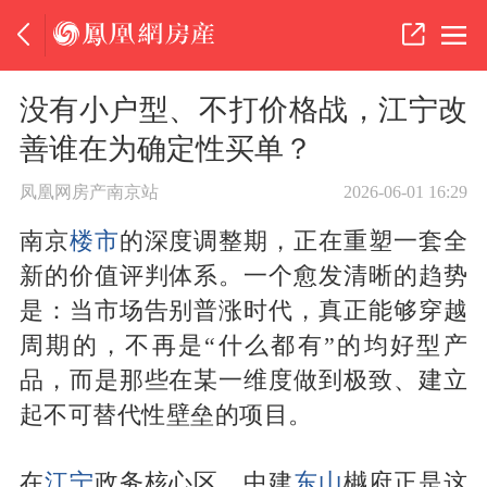
没有小户型、不打价格战，江宁改
善谁在为确定性买单？
凤凰网房产南京站
2026-06-01 16:29
南京
楼市
的深度调整期，正在重塑一套全
新的价值评判体系。一个愈发清晰的趋势
是：当市场告别普涨时代，真正能够穿越
周期的，不再是“什么都有”的均好型产
品，而是那些在某一维度做到极致、建立
起不可替代性壁垒的项目。
在
江宁
政务核心区，中建
东山
樾府正是这