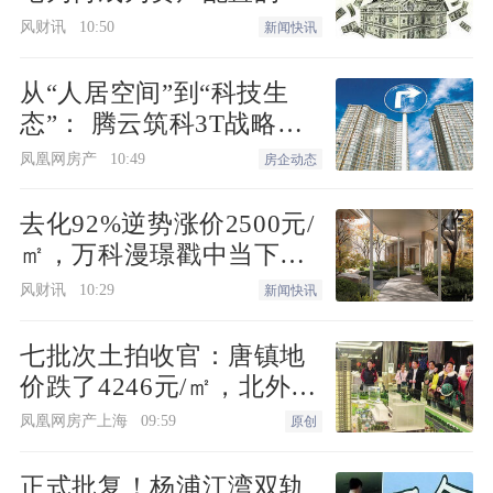
概念样板间实景图，仅供参考，实际以交
选项”？
风财讯
10:50
新闻快讯
付为准
从“人居空间”到“科技生
南向大开间面宽的超规格铺陈，奢阔舒服
态”： 腾云筑科3T战略无
度；
锡首发，生态圈协同重构
凤凰网房产
10:49
房企动态
未来人居
概念样板间实景图，仅供参考，实际以交
去化92%逆势涨价2500元/
付为准
㎡，万科漫璟戳中当下最
缺的松弛生活
风财讯
10:29
新闻快讯
客厅开间约达6.4米，客餐厅一体化设计，
打破传统功能分区的桎梏，动线高效；
七批次土拍收官：唐镇地
价跌了4246元/㎡，北外滩
概念样板间实景图，仅供参考，实际以交
来了两位温州首富
凤凰网房产上海
09:59
原创
付为准
正式批复！杨浦江湾双轨