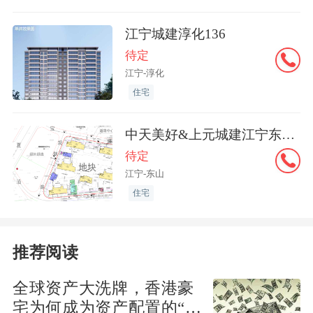
示范区实景图，仅供参考，实际以交付为
准
江宁城建淳化136
待定
近乎100%的实得率，实际
使用面积
远超
江宁-淳化
市面上同面积产品，通过四代宅户型设计
住宅
大幅优化阳台、露台、飘窗的空间有效
中天美好&上元城建江宁东山G17
率，提升了整体户型的实用性。
待定
江宁-东山
专梯私密入户，最大近9㎡独立门厅，将
住宅
归家的仪式感从电梯门打开的瞬间便铺陈
开来。这一方独立空间，既是内外过渡的
缓冲地带，也是主人品位的首道展陈——
推荐阅读
可置艺术端景，可作收纳玄关。
全球资产大洗牌，香港豪
宅为何成为资产配置的“必