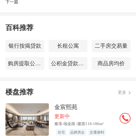
下一篇:
加推的6号楼超72米阔绰楼距，远超行业
常规标准。这并非简单的数字堆砌，而是
对居住私密性与采光权的极致尊重——阳
百科推荐
光从日出到日落畅行无阻，清风穿堂而
过，而邻里之间的视线干扰被降至最低。
银行按揭贷款
长租公寓
二手房交易量
在土地资源日益珍贵的政务核心区，如此
手笔的楼间距，本身就是一种奢侈品；
购房提取公积金
公积金贷款首付
商品房均价
项目鸟瞰图
楼盘推荐
更多
楼王坐席，占据社区核心的景观中轴位，
金宸熙苑
直面约1.2万方中央公园，南向俯瞰中央园
更新中
景，北向尽览城市天际；
秦淮-瑞金路 /建面118-186m²
住宅
品牌房企
交通便利