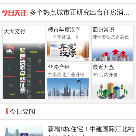
多个热点城市正研究出台住房消费提振举措
中宁府清盘在即，半年成交24套的...
楼市年度汉字
回归常识
天天交付
一个字述说一年
理性看待房企高负
债
丝路产经
最近开盘
共享西北产业升级
3个月内开盘
今日要闻
新增8栋住宅！中建国际江北纯