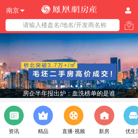
南京
请输入楼盘名/地名/开发商名称
房企半年报出炉：血洗榜单的是谁
资讯
精品
直播·视频
新房
优生