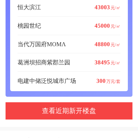
恒大滨江
43003
元/㎡
桃园世纪
45000
元/㎡
当代万国府ΜΟΜΛ
48800
元/㎡
葛洲坝招商紫郡兰园
38495
元/㎡
电建中储泛悦城市广场
300
万元/套
查看近期新开楼盘