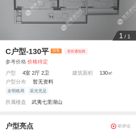
1
/
1
C户型-130平
待售
变价通知我
参考价格
价格待定
户型
4室 2厅 2卫
建筑面积
130㎡
户型分布
暂无资料
全明格局
采光充足
所属楼盘
武夷七里湖山
户型亮点
听评论