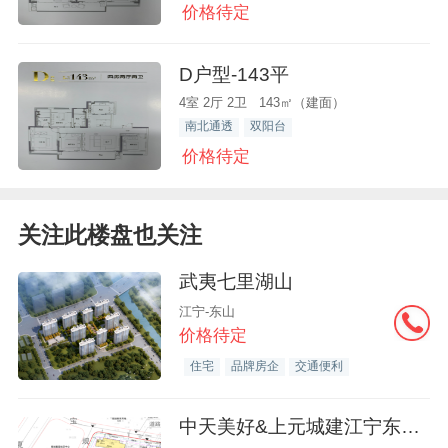
价格待定
D户型-143平
4室 2厅 2卫 143㎡（建面）
南北通透
双阳台
价格待定
关注此楼盘也关注
武夷七里湖山
江宁-东山
价格待定
住宅
品牌房企
交通便利
中天美好&上元城建江宁东山G17