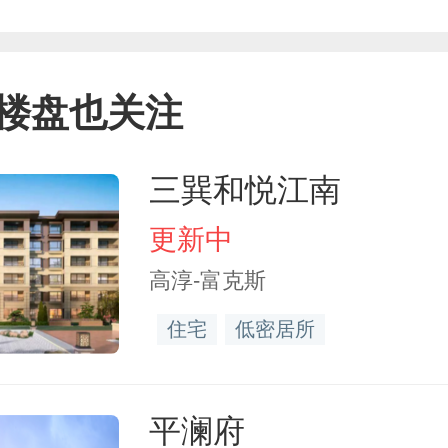
楼盘也关注
三巽和悦江南
更新中
高淳-富克斯
住宅
低密居所
平澜府