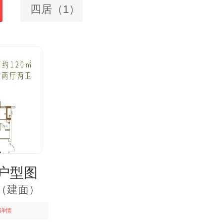
四居（1）
A户型图
㎡（建面）
详情