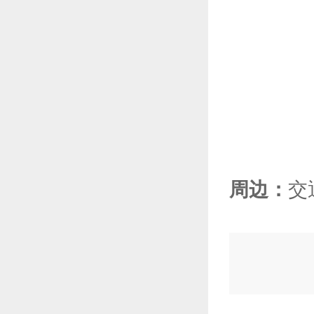
周边：
交