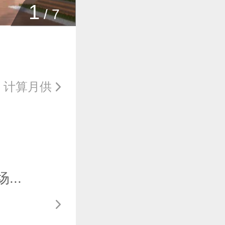
1
/
7
计算月供
..