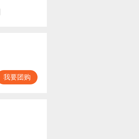
知
我要团购