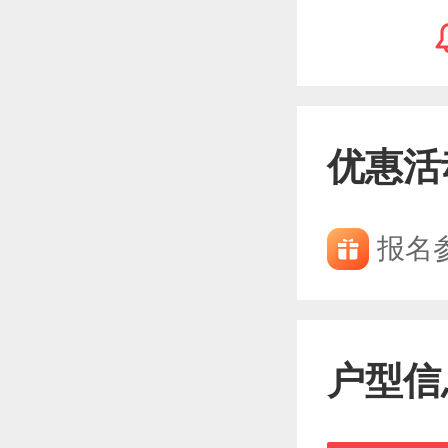
优惠活
报名
户型信