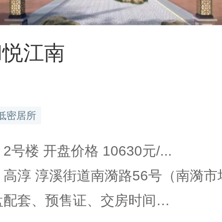
和悦江南
低密居所
2号楼 开盘价格 10630元/...
 高淳 淳溪街道南漪路56号（南漪市场.
楼盘配套、预售证、交房时间…