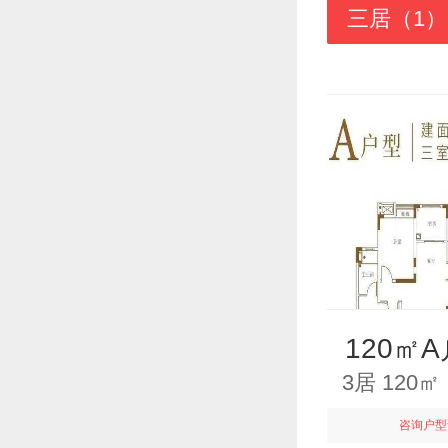
三居（1）
120㎡
3居 120
咨询户型